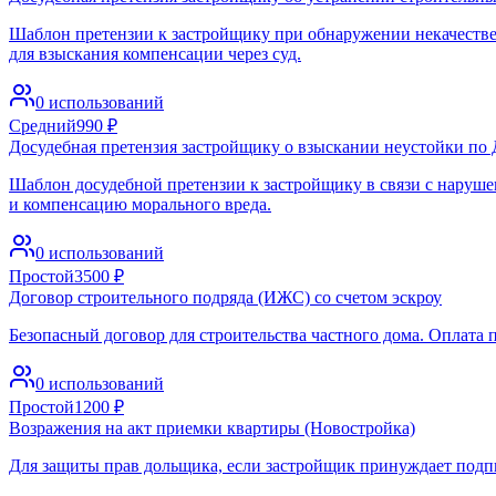
Шаблон претензии к застройщику при обнаружении некачестве
для взыскания компенсации через суд.
0
использований
Средний
990
₽
Досудебная претензия застройщику о взыскании неустойки по 
Шаблон досудебной претензии к застройщику в связи с нарушен
и компенсацию морального вреда.
0
использований
Простой
3500
₽
Договор строительного подряда (ИЖС) со счетом эскроу
Безопасный договор для строительства частного дома. Оплата п
0
использований
Простой
1200
₽
Возражения на акт приемки квартиры (Новостройка)
Для защиты прав дольщика, если застройщик принуждает подпи