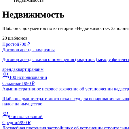
Недвижимость
Недвижимость
Шаблоны документов по категории «Недвижимость». Заполнит
20
шаблонов
Простой
700
₽
Договор аренды квартиры
Договор аренды жилого помещения (квартиры) между физическ
аренда
квартира
найм
100
использований
Сложный
1990
₽
Административное исковое заявление об установлении кадаст
Шаблон административного иска в суд для оспаривания завыше
налог на имущество.
0
использований
Средний
990
₽
Досудебная претензия застройщику об устранении строительны