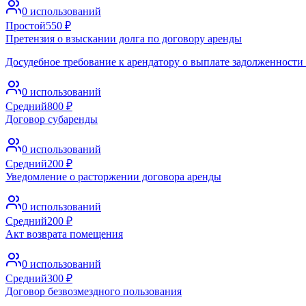
0
использований
Простой
550
₽
Претензия о взыскании долга по договору аренды
Досудебное требование к арендатору о выплате задолженности 
0
использований
Средний
800
₽
Договор субаренды
0
использований
Средний
200
₽
Уведомление о расторжении договора аренды
0
использований
Средний
200
₽
Акт возврата помещения
0
использований
Средний
300
₽
Договор безвозмездного пользования