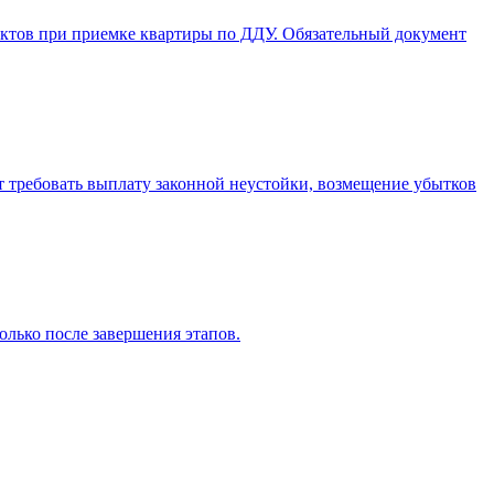
ектов при приемке квартиры по ДДУ. Обязательный документ
т требовать выплату законной неустойки, возмещение убытков
олько после завершения этапов.