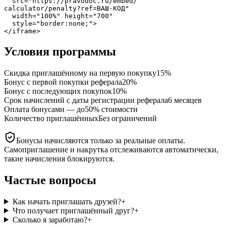
  src="https://pravodoc.ru/embed/

calculator/penalty?ref=ВАШ-КОД"

  width="100%" height="700"

  style="border:none;">

</iframe>
Условия программы
Скидка приглашённому на первую покупку
15%
Бонус с первой покупки реферала
20%
Бонус с последующих покупок
10%
Срок начислений с даты регистрации реферала
6 месяцев
Оплата бонусами — до
50% стоимости
Количество приглашённых
Без ограничений
Бонусы начисляются только за реальные оплаты.
Самоприглашение и накрутка отслеживаются автоматически,
такие начисления блокируются.
Частые вопросы
Как начать приглашать друзей?
+
Что получает приглашённый друг?
+
Сколько я заработаю?
+