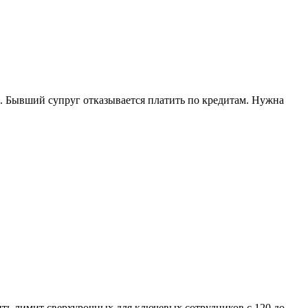
. Бывший супруг отказывается платить по кредитам. Нужна
ить лимит сверхурочных для ключевых сотрудников с 120 до