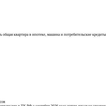
ь общая квартира в ипотеке, машина и потребительские кредиты
сов
поправками в ТК РФ с сентября 2026 года хотим легально увелич