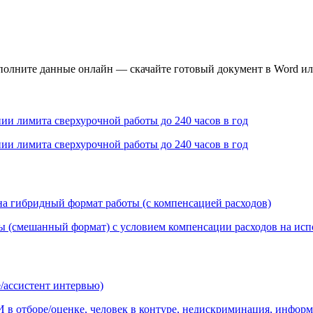
олните данные онлайн — скачайте готовый документ в Word ил
ии лимита сверхурочной работы до 240 часов в год
ии лимита сверхурочной работы до 240 часов в год
на гибридный формат работы (с компенсацией расходов)
ы (смешанный формат) с условием компенсации расходов на испо
/ассистент интервью)
 в отборе/оценке, человек в контуре, недискриминация, инфор