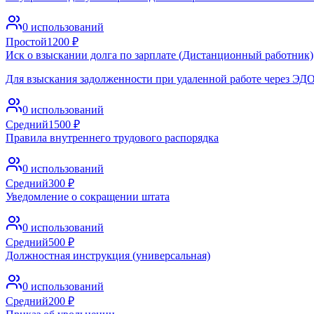
0
использований
Простой
1200
₽
Иск о взыскании долга по зарплате (Дистанционный работник)
Для взыскания задолженности при удаленной работе через ЭД
0
использований
Средний
1500
₽
Правила внутреннего трудового распорядка
0
использований
Средний
300
₽
Уведомление о сокращении штата
0
использований
Средний
500
₽
Должностная инструкция (универсальная)
0
использований
Средний
200
₽