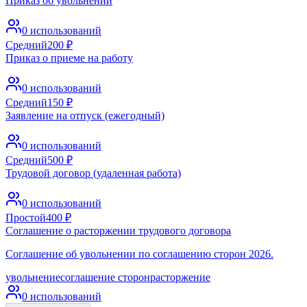
Приказ об увольнении
0
использований
Средний
200
₽
Приказ о приеме на работу
0
использований
Средний
150
₽
Заявление на отпуск (ежегодный)
0
использований
Средний
500
₽
Трудовой договор (удаленная работа)
0
использований
Простой
400
₽
Соглашение о расторжении трудового договора
Соглашение об увольнении по соглашению сторон 2026.
увольнение
соглашение сторон
расторжение
0
использований