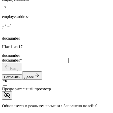
17
employeeaddress
1
/
17
1
docnumber
Шаг
1
из
17
docnumber
docnumber
*
Назад
Сохранить
Далее
Предварительный просмотр
Обновляется в реальном времени • Заполнено полей:
0