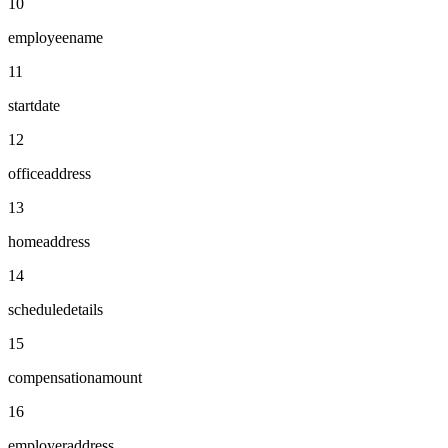
10
employeename
11
startdate
12
officeaddress
13
homeaddress
14
scheduledetails
15
compensationamount
16
employeraddress