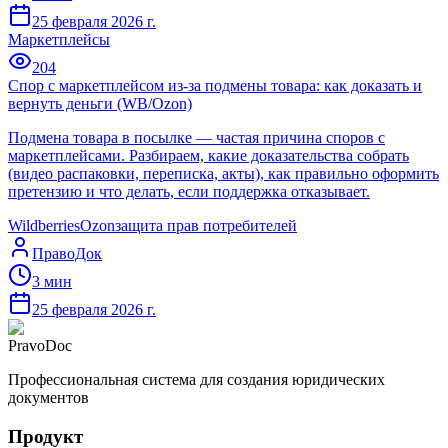
25 февраля 2026 г.
Маркетплейсы
204
Спор с маркетплейсом из‑за подмены товара: как доказать и
вернуть деньги (WB/Ozon)
Подмена товара в посылке — частая причина споров с
маркетплейсами. Разбираем, какие доказательства собрать
(видео распаковки, переписка, акты), как правильно оформить
претензию и что делать, если поддержка отказывает.
Wildberries
Ozon
защита прав потребителей
ПравоДок
3
мин
25 февраля 2026 г.
PravoDoc
Профессиональная система для создания юридических
документов
Продукт