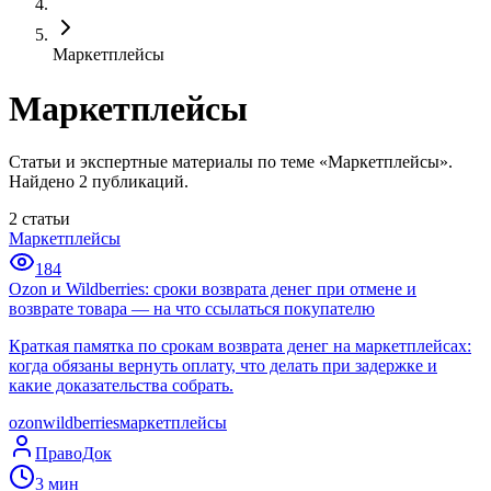
Маркетплейсы
Маркетплейсы
Статьи и экспертные материалы по теме «Маркетплейсы».
Найдено 2 публикаций.
2
статьи
Маркетплейсы
184
Ozon и Wildberries: сроки возврата денег при отмене и
возврате товара — на что ссылаться покупателю
Краткая памятка по срокам возврата денег на маркетплейсах:
когда обязаны вернуть оплату, что делать при задержке и
какие доказательства собрать.
ozon
wildberries
маркетплейсы
ПравоДок
3
мин