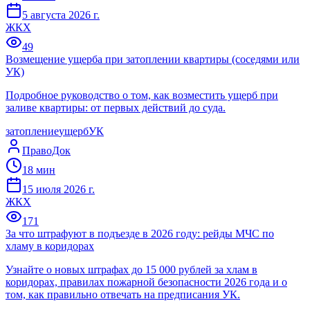
5 августа 2026 г.
ЖКХ
49
Возмещение ущерба при затоплении квартиры (соседями или
УК)
Подробное руководство о том, как возместить ущерб при
заливе квартиры: от первых действий до суда.
затопление
ущерб
УК
ПравоДок
18
мин
15 июля 2026 г.
ЖКХ
171
За что штрафуют в подъезде в 2026 году: рейды МЧС по
хламу в коридорах
Узнайте о новых штрафах до 15 000 рублей за хлам в
коридорах, правилах пожарной безопасности 2026 года и о
том, как правильно отвечать на предписания УК.