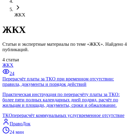
ЖКХ
ЖКХ
Статьи и экспертные материалы по теме «ЖКХ». Найдено 4
публикаций.
4
статьи
ЖКХ
24
Перерасчёт платы за ТКО при временном отсутствии:
правила, документы и порядок действий
Практическая инструкция по перерасчёту платы за ТКО:
более пяти полных календарных дней подряд, расчёт по
жильцам и площади, документы, сроки и обжалование.
ТКО
перерасчёт коммунальных услуг
временное отсутствие
ПравоДок
24
мин