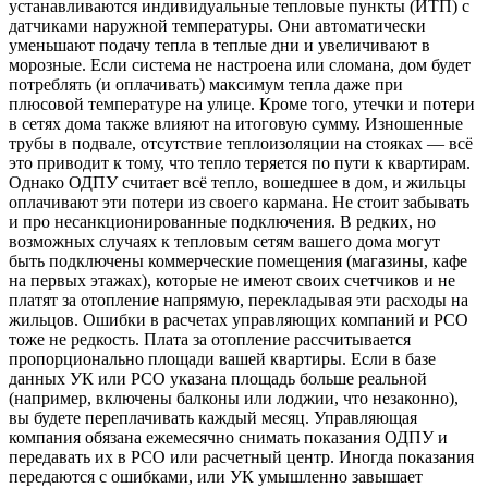
устанавливаются индивидуальные тепловые пункты (ИТП) с
датчиками наружной температуры. Они автоматически
уменьшают подачу тепла в теплые дни и увеличивают в
морозные. Если система не настроена или сломана, дом будет
потреблять (и оплачивать) максимум тепла даже при
плюсовой температуре на улице. Кроме того, утечки и потери
в сетях дома также влияют на итоговую сумму. Изношенные
трубы в подвале, отсутствие теплоизоляции на стояках — всё
это приводит к тому, что тепло теряется по пути к квартирам.
Однако ОДПУ считает всё тепло, вошедшее в дом, и жильцы
оплачивают эти потери из своего кармана. Не стоит забывать
и про несанкционированные подключения. В редких, но
возможных случаях к тепловым сетям вашего дома могут
быть подключены коммерческие помещения (магазины, кафе
на первых этажах), которые не имеют своих счетчиков и не
платят за отопление напрямую, перекладывая эти расходы на
жильцов. Ошибки в расчетах управляющих компаний и РСО
тоже не редкость. Плата за отопление рассчитывается
пропорционально площади вашей квартиры. Если в базе
данных УК или РСО указана площадь больше реальной
(например, включены балконы или лоджии, что незаконно),
вы будете переплачивать каждый месяц. Управляющая
компания обязана ежемесячно снимать показания ОДПУ и
передавать их в РСО или расчетный центр. Иногда показания
передаются с ошибками, или УК умышленно завышает