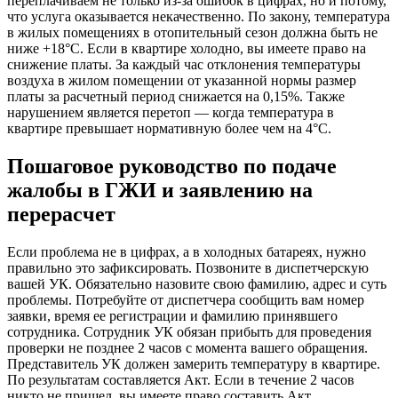
переплачиваем не только из-за ошибок в цифрах, но и потому,
что услуга оказывается некачественно. По закону, температура
в жилых помещениях в отопительный сезон должна быть не
ниже +18°C. Если в квартире холодно, вы имеете право на
снижение платы. За каждый час отклонения температуры
воздуха в жилом помещении от указанной нормы размер
платы за расчетный период снижается на 0,15%. Также
нарушением является перетоп — когда температура в
квартире превышает нормативную более чем на 4°C.
Пошаговое руководство по подаче
жалобы в ГЖИ и заявлению на
перерасчет
Если проблема не в цифрах, а в холодных батареях, нужно
правильно это зафиксировать. Позвоните в диспетчерскую
вашей УК. Обязательно назовите свою фамилию, адрес и суть
проблемы. Потребуйте от диспетчера сообщить вам номер
заявки, время ее регистрации и фамилию принявшего
сотрудника. Сотрудник УК обязан прибыть для проведения
проверки не позднее 2 часов с момента вашего обращения.
Представитель УК должен замерить температуру в квартире.
По результатам составляется Акт. Если в течение 2 часов
никто не пришел, вы имеете право составить Акт