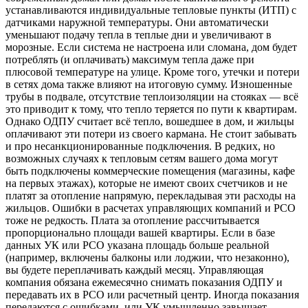
устанавливаются индивидуальные тепловые пункты (ИТП) с
датчиками наружной температуры. Они автоматически
уменьшают подачу тепла в теплые дни и увеличивают в
морозные. Если система не настроена или сломана, дом будет
потреблять (и оплачивать) максимум тепла даже при
плюсовой температуре на улице. Кроме того, утечки и потери
в сетях дома также влияют на итоговую сумму. Изношенные
трубы в подвале, отсутствие теплоизоляции на стояках — всё
это приводит к тому, что тепло теряется по пути к квартирам.
Однако ОДПУ считает всё тепло, вошедшее в дом, и жильцы
оплачивают эти потери из своего кармана. Не стоит забывать
и про несанкционированные подключения. В редких, но
возможных случаях к тепловым сетям вашего дома могут
быть подключены коммерческие помещения (магазины, кафе
на первых этажах), которые не имеют своих счетчиков и не
платят за отопление напрямую, перекладывая эти расходы на
жильцов. Ошибки в расчетах управляющих компаний и РСО
тоже не редкость. Плата за отопление рассчитывается
пропорционально площади вашей квартиры. Если в базе
данных УК или РСО указана площадь больше реальной
(например, включены балконы или лоджии, что незаконно),
вы будете переплачивать каждый месяц. Управляющая
компания обязана ежемесячно снимать показания ОДПУ и
передавать их в РСО или расчетный центр. Иногда показания
передаются с ошибками, или УК умышленно завышает