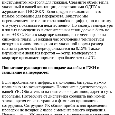
инструментом контроля для граждан. Сравните объем тепла,
указанный в вашей квитанции, с показаниями ОДПУ в
журнале или ГИС ЖКХ. Если цифры не сходятся — это
прямое основание для перерасчета. Зачастую мы
переплачиваем не только из-за ошибок в цифрах, но и потому,
что услуга оказывается некачественно. По закону, температура
в жилых помещениях в отопительный сезон должна быть не
ниже +18°C. Если в квартире холодно, вы имеете право на
снижение платы. За каждый час отклонения температуры
воздуха в жилом помещении от указанной нормы размер
платы за расчетный период снижается на 0,15%. Также
нарушением является перетоп — когда температура в
квартире превышает нормативную более чем на 4°C.
Пошаговое руководство по подаче жалобы в ГЖИ и
заявлению на перерасчет
Если проблема не в цифрах, а в холодных батареях, нужно
правильно это зафиксировать. Позвоните в диспетчерскую
вашей УК. Обязательно назовите свою фамилию, адрес и суть
проблемы. Потребуйте от диспетчера сообщить вам номер
заявки, время ее регистрации и фамилию принявшего
сотрудника. Сотрудник УК обязан прибыть для проведения
проверки не позднее 2 часов с момента вашего обращения.
Представитель УК должен замерить температуру в квартире.