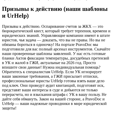
Призывы к действию (наши шаблоны
и UrHelp)
Призывы к действию. Оспаривание счетов за ЖКХ — это
бюрократический квест, который требует терпения, времени и
юридических знаний. Управляющие компании имеют в штате
юристов, чья задача — доказать, что вы не правы. Но вы не
обязаны бороться в одиночку! На портале PravoDoc мы
подготовили для вас полный арсенал инструментов. Скачайте
наши проверенные шаблоны заявлений. У нас есть готовые
бланки Актов фиксации температуры, досудебных претензий
в УК и жалоб в ГЖИ, актуальные на 2026 год. Просто
впишите свои данные! Нужна индивидуальная помощь?
Обратитесь к специалистам UrHelp. Если УК игнорирует
ваши законные требования, а ГЖИ присылает отписки,
профессиональные юристы UrHelp готовы взять ваше дело
под ключ. Они проведут аудит квитанций, подготовят иск,
представят ваши интересы в суде и добьются не только
перерасчета, но и взыскания штрафа с УК в вашу пользу. Не
дайте себя обмануть. Закон на вашей стороне, а PravoDoc и
UrHelp — ваши надежные проводники в мире юридической
защиты!