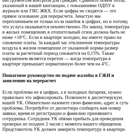
инструментом контроля для граждан. Сравните объем тепла,
указанный в вашей квитанции, с показаниями ОДПУ в
журнале или ГИС ЖКХ. Если цифры не сходятся — это
прямое основание для перерасчета. Зачастую мы
переплачиваем не только из-за ошибок в цифрах, но и потому,
что услуга оказывается некачественно. По закону, температура
в жилых помещениях в отопительный сезон должна быть не
ниже +18°C. Если в квартире холодно, вы имеете право на
снижение платы. За каждый час отклонения температуры
воздуха в жилом помещении от указанной нормы размер
платы за расчетный период снижается на 0,15%. Также
нарушением является перетоп — когда температура в
квартире превышает нормативную более чем на 4°C.
Пошаговое руководство по подаче жалобы в ГЖИ и
заявлению на перерасчет
Если проблема не в цифрах, а в холодных батареях, нужно
правильно это зафиксировать. Позвоните в диспетчерскую
вашей УК. Обязательно назовите свою фамилию, адрес и суть
проблемы. Потребуйте от диспетчера сообщить вам номер
заявки, время ее регистрации и фамилию принявшего
сотрудника. Сотрудник УК обязан прибыть для проведения
проверки не позднее 2 часов с момента вашего обращения.
Представитель УК должен замерить температуру в квартире.