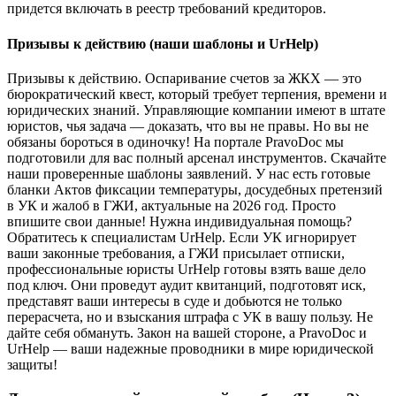
придется включать в реестр требований кредиторов.
Призывы к действию (наши шаблоны и UrHelp)
Призывы к действию. Оспаривание счетов за ЖКХ — это
бюрократический квест, который требует терпения, времени и
юридических знаний. Управляющие компании имеют в штате
юристов, чья задача — доказать, что вы не правы. Но вы не
обязаны бороться в одиночку! На портале PravoDoc мы
подготовили для вас полный арсенал инструментов. Скачайте
наши проверенные шаблоны заявлений. У нас есть готовые
бланки Актов фиксации температуры, досудебных претензий
в УК и жалоб в ГЖИ, актуальные на 2026 год. Просто
впишите свои данные! Нужна индивидуальная помощь?
Обратитесь к специалистам UrHelp. Если УК игнорирует
ваши законные требования, а ГЖИ присылает отписки,
профессиональные юристы UrHelp готовы взять ваше дело
под ключ. Они проведут аудит квитанций, подготовят иск,
представят ваши интересы в суде и добьются не только
перерасчета, но и взыскания штрафа с УК в вашу пользу. Не
дайте себя обмануть. Закон на вашей стороне, а PravoDoc и
UrHelp — ваши надежные проводники в мире юридической
защиты!