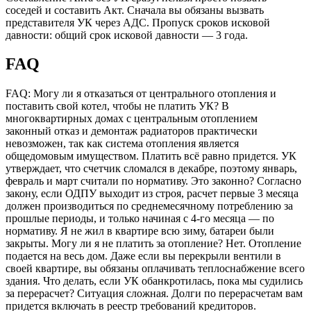
соседей и составить Акт. Сначала вы обязаны вызвать
представителя УК через АДС. Пропуск сроков исковой
давности: общий срок исковой давности — 3 года.
FAQ
FAQ: Могу ли я отказаться от центрального отопления и
поставить свой котел, чтобы не платить УК? В
многоквартирных домах с центральным отоплением
законный отказ и демонтаж радиаторов практически
невозможен, так как система отопления является
общедомовым имуществом. Платить всё равно придется. УК
утверждает, что счетчик сломался в декабре, поэтому январь,
февраль и март считали по нормативу. Это законно? Согласно
закону, если ОДПУ выходит из строя, расчет первые 3 месяца
должен производиться по среднемесячному потреблению за
прошлые периоды, и только начиная с 4-го месяца — по
нормативу. Я не жил в квартире всю зиму, батареи были
закрыты. Могу ли я не платить за отопление? Нет. Отопление
подается на весь дом. Даже если вы перекрыли вентили в
своей квартире, вы обязаны оплачивать теплоснабжение всего
здания. Что делать, если УК обанкротилась, пока мы судились
за перерасчет? Ситуация сложная. Долги по перерасчетам вам
придется включать в реестр требований кредиторов.