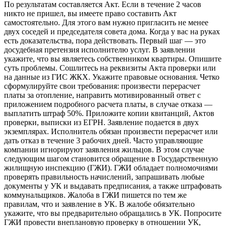
По результатам составляется Акт. Если в течение 2 часов
никто не пришел, вы имеете право составить Акт
самостоятельно. Для этого вам нужно пригласить не менее
двух соседей и председателя совета дома. Когда у вас на руках
есть доказательства, пора действовать. Первый шаг — это
досудебная претензия исполнителю услуг. В заявлении
укажите, что вы являетесь собственником квартиры. Опишите
суть проблемы. Сошлитесь на реквизиты Акта проверки или
на данные из ГИС ЖКХ. Укажите правовые основания. Четко
сформулируйте свои требования: произвести перерасчет
платы за отопление, направить мотивированный ответ с
приложением подробного расчета платы, в случае отказа —
выплатить штраф 50%. Приложите копии квитанций, Актов
проверки, выписки из ЕГРН. Заявление подается в двух
экземплярах. Исполнитель обязан произвести перерасчет или
дать отказ в течение 3 рабочих дней. Часто управляющие
компании игнорируют заявления жильцов. В этом случае
следующим шагом становится обращение в Государственную
жилищную инспекцию (ГЖИ). ГЖИ обладает полномочиями
проверять правильность начислений, запрашивать любые
документы у УК и выдавать предписания, а также штрафовать
коммунальщиков. Жалоба в ГЖИ пишется по тем же
правилам, что и заявление в УК. В жалобе обязательно
укажите, что вы предварительно обращались в УК. Попросите
ГЖИ провести внеплановую проверку в отношении УК,