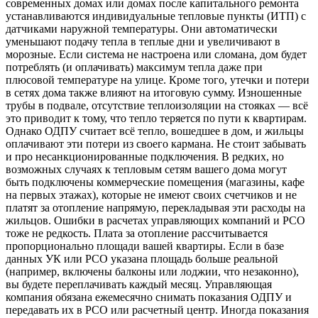
современных домах или домах после капитального ремонта
устанавливаются индивидуальные тепловые пункты (ИТП) с
датчиками наружной температуры. Они автоматически
уменьшают подачу тепла в теплые дни и увеличивают в
морозные. Если система не настроена или сломана, дом будет
потреблять (и оплачивать) максимум тепла даже при
плюсовой температуре на улице. Кроме того, утечки и потери
в сетях дома также влияют на итоговую сумму. Изношенные
трубы в подвале, отсутствие теплоизоляции на стояках — всё
это приводит к тому, что тепло теряется по пути к квартирам.
Однако ОДПУ считает всё тепло, вошедшее в дом, и жильцы
оплачивают эти потери из своего кармана. Не стоит забывать
и про несанкционированные подключения. В редких, но
возможных случаях к тепловым сетям вашего дома могут
быть подключены коммерческие помещения (магазины, кафе
на первых этажах), которые не имеют своих счетчиков и не
платят за отопление напрямую, перекладывая эти расходы на
жильцов. Ошибки в расчетах управляющих компаний и РСО
тоже не редкость. Плата за отопление рассчитывается
пропорционально площади вашей квартиры. Если в базе
данных УК или РСО указана площадь больше реальной
(например, включены балконы или лоджии, что незаконно),
вы будете переплачивать каждый месяц. Управляющая
компания обязана ежемесячно снимать показания ОДПУ и
передавать их в РСО или расчетный центр. Иногда показания