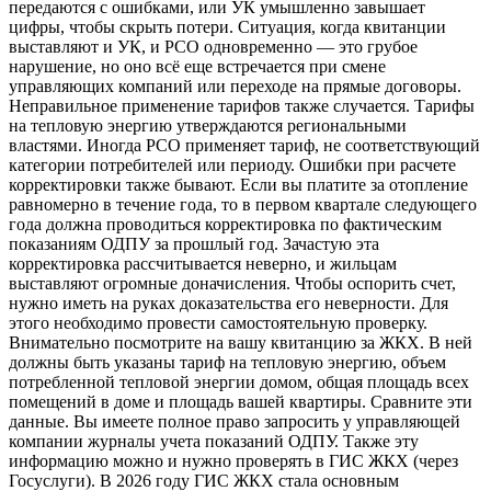
передаются с ошибками, или УК умышленно завышает
цифры, чтобы скрыть потери. Ситуация, когда квитанции
выставляют и УК, и РСО одновременно — это грубое
нарушение, но оно всё еще встречается при смене
управляющих компаний или переходе на прямые договоры.
Неправильное применение тарифов также случается. Тарифы
на тепловую энергию утверждаются региональными
властями. Иногда РСО применяет тариф, не соответствующий
категории потребителей или периоду. Ошибки при расчете
корректировки также бывают. Если вы платите за отопление
равномерно в течение года, то в первом квартале следующего
года должна проводиться корректировка по фактическим
показаниям ОДПУ за прошлый год. Зачастую эта
корректировка рассчитывается неверно, и жильцам
выставляют огромные доначисления. Чтобы оспорить счет,
нужно иметь на руках доказательства его неверности. Для
этого необходимо провести самостоятельную проверку.
Внимательно посмотрите на вашу квитанцию за ЖКХ. В ней
должны быть указаны тариф на тепловую энергию, объем
потребленной тепловой энергии домом, общая площадь всех
помещений в доме и площадь вашей квартиры. Сравните эти
данные. Вы имеете полное право запросить у управляющей
компании журналы учета показаний ОДПУ. Также эту
информацию можно и нужно проверять в ГИС ЖКХ (через
Госуслуги). В 2026 году ГИС ЖКХ стала основным