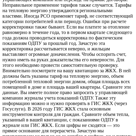
Неправильное применение тарифов также случается. Тарифы
на тепловую энергию утверждаются региональными
властями. Иногда РСО применяет тариф, не соответствующий
категории потребителей или периоду. Ошибки при расчете
корректировки также бывают. Если вы платите за отопление
равномерно в течение года, то в первом квартале следующего
года должна проводиться корректировка по фактическим
показаниям ОДПУ за прошлый год. Зачастую эта
корректировка рассчитывается неверно, и жильцам
выставляют огромные доначисления. Чтобы оспорить счет,
нужно иметь на руках доказательства его неверности. Для
этого необходимо провести самостоятельную проверку.
Внимательно посмотрите на вашу квитанцию за ЖКХ. В ней
должны быть указаны тариф на тепловую энергию, объем
потребленной тепловой энергии домом, общая площадь всех
помещений в доме и площадь вашей квартиры. Сравните эти
данные. Вы имеете полное право запросить у управляющей
компании журналы учета показаний ОДПУ. Также эту
информацию можно и нужно проверять в ГИС ЖКХ (через
Госуслуги). В 2026 году ГИС ЖКХ стала основным
инструментом контроля для граждан. Сравните объем тепла,
указанный в вашей квитанции, с показаниями ОДПУ в
журнале или ГИС ЖКХ. Если цифры не сходятся — это
прямое основание для перерасчета. Зачастую мы