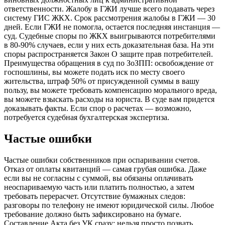
ответственности. Жалобу в ГЖИ лучше всего подавать через
систему ГИС ЖКХ. Срок рассмотрения жалобы в ГЖИ — 30
дней. Если ГЖИ не помогла, остается последняя инстанция —
суд. Судебные споры по ЖКХ выигрываются потребителями
в 80-90% случаев, если у них есть доказательная база. На эти
споры распространяется Закон О защите прав потребителей.
Преимущества обращения в суд по ЗоЗПП: освобождение от
госпошлины, вы можете подать иск по месту своего
жительства, штраф 50% от присужденной суммы в вашу
пользу, вы можете требовать компенсацию морального вреда,
вы можете взыскать расходы на юриста. В суде вам придется
доказывать факты. Если спор о расчетах — возможно,
потребуется судебная бухгалтерская экспертиза.
Частые ошибки
Частые ошибки собственников при оспаривании счетов.
Отказ от оплаты квитанций — самая грубая ошибка. Даже
если вы не согласны с суммой, вы обязаны оплачивать
неоспариваемую часть или платить полностью, а затем
требовать перерасчет. Отсутствие бумажных следов:
разговоры по телефону не имеют юридической силы. Любое
требование должно быть зафиксировано на бумаге.
Составление Акта без УК сразу: нельзя просто позвать