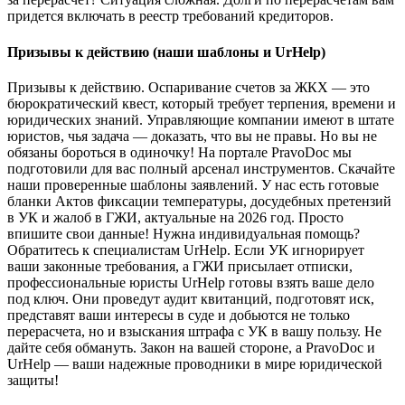
придется включать в реестр требований кредиторов.
Призывы к действию (наши шаблоны и UrHelp)
Призывы к действию. Оспаривание счетов за ЖКХ — это
бюрократический квест, который требует терпения, времени и
юридических знаний. Управляющие компании имеют в штате
юристов, чья задача — доказать, что вы не правы. Но вы не
обязаны бороться в одиночку! На портале PravoDoc мы
подготовили для вас полный арсенал инструментов. Скачайте
наши проверенные шаблоны заявлений. У нас есть готовые
бланки Актов фиксации температуры, досудебных претензий
в УК и жалоб в ГЖИ, актуальные на 2026 год. Просто
впишите свои данные! Нужна индивидуальная помощь?
Обратитесь к специалистам UrHelp. Если УК игнорирует
ваши законные требования, а ГЖИ присылает отписки,
профессиональные юристы UrHelp готовы взять ваше дело
под ключ. Они проведут аудит квитанций, подготовят иск,
представят ваши интересы в суде и добьются не только
перерасчета, но и взыскания штрафа с УК в вашу пользу. Не
дайте себя обмануть. Закон на вашей стороне, а PravoDoc и
UrHelp — ваши надежные проводники в мире юридической
защиты!