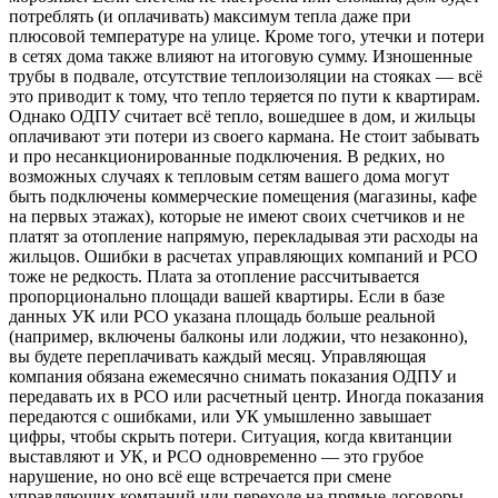
потреблять (и оплачивать) максимум тепла даже при
плюсовой температуре на улице. Кроме того, утечки и потери
в сетях дома также влияют на итоговую сумму. Изношенные
трубы в подвале, отсутствие теплоизоляции на стояках — всё
это приводит к тому, что тепло теряется по пути к квартирам.
Однако ОДПУ считает всё тепло, вошедшее в дом, и жильцы
оплачивают эти потери из своего кармана. Не стоит забывать
и про несанкционированные подключения. В редких, но
возможных случаях к тепловым сетям вашего дома могут
быть подключены коммерческие помещения (магазины, кафе
на первых этажах), которые не имеют своих счетчиков и не
платят за отопление напрямую, перекладывая эти расходы на
жильцов. Ошибки в расчетах управляющих компаний и РСО
тоже не редкость. Плата за отопление рассчитывается
пропорционально площади вашей квартиры. Если в базе
данных УК или РСО указана площадь больше реальной
(например, включены балконы или лоджии, что незаконно),
вы будете переплачивать каждый месяц. Управляющая
компания обязана ежемесячно снимать показания ОДПУ и
передавать их в РСО или расчетный центр. Иногда показания
передаются с ошибками, или УК умышленно завышает
цифры, чтобы скрыть потери. Ситуация, когда квитанции
выставляют и УК, и РСО одновременно — это грубое
нарушение, но оно всё еще встречается при смене
управляющих компаний или переходе на прямые договоры.