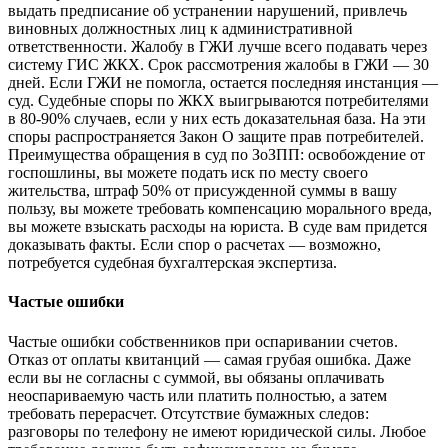
выдать предписание об устранении нарушений, привлечь
виновных должностных лиц к административной
ответственности. Жалобу в ГЖИ лучше всего подавать через
систему ГИС ЖКХ. Срок рассмотрения жалобы в ГЖИ — 30
дней. Если ГЖИ не помогла, остается последняя инстанция —
суд. Судебные споры по ЖКХ выигрываются потребителями
в 80-90% случаев, если у них есть доказательная база. На эти
споры распространяется Закон О защите прав потребителей.
Преимущества обращения в суд по ЗоЗПП: освобождение от
госпошлины, вы можете подать иск по месту своего
жительства, штраф 50% от присужденной суммы в вашу
пользу, вы можете требовать компенсацию морального вреда,
вы можете взыскать расходы на юриста. В суде вам придется
доказывать факты. Если спор о расчетах — возможно,
потребуется судебная бухгалтерская экспертиза.
Частые ошибки
Частые ошибки собственников при оспаривании счетов.
Отказ от оплаты квитанций — самая грубая ошибка. Даже
если вы не согласны с суммой, вы обязаны оплачивать
неоспариваемую часть или платить полностью, а затем
требовать перерасчет. Отсутствие бумажных следов:
разговоры по телефону не имеют юридической силы. Любое