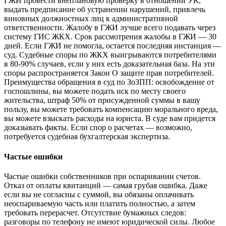
ГЖИ провести внеплановую проверку в отношении УК,
выдать предписание об устранении нарушений, привлечь
виновных должностных лиц к административной
ответственности. Жалобу в ГЖИ лучше всего подавать через
систему ГИС ЖКХ. Срок рассмотрения жалобы в ГЖИ — 30
дней. Если ГЖИ не помогла, остается последняя инстанция —
суд. Судебные споры по ЖКХ выигрываются потребителями
в 80-90% случаев, если у них есть доказательная база. На эти
споры распространяется Закон О защите прав потребителей.
Преимущества обращения в суд по ЗоЗПП: освобождение от
госпошлины, вы можете подать иск по месту своего
жительства, штраф 50% от присужденной суммы в вашу
пользу, вы можете требовать компенсацию морального вреда,
вы можете взыскать расходы на юриста. В суде вам придется
доказывать факты. Если спор о расчетах — возможно,
потребуется судебная бухгалтерская экспертиза.
Частые ошибки
Частые ошибки собственников при оспаривании счетов.
Отказ от оплаты квитанций — самая грубая ошибка. Даже
если вы не согласны с суммой, вы обязаны оплачивать
неоспариваемую часть или платить полностью, а затем
требовать перерасчет. Отсутствие бумажных следов:
разговоры по телефону не имеют юридической силы. Любое