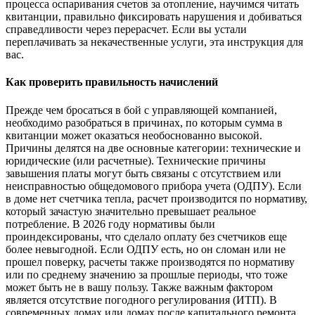
процесса оспаривания счетов за отопление, научимся читать
квитанции, правильно фиксировать нарушения и добиваться
справедливости через перерасчет. Если вы устали
переплачивать за некачественные услуги, эта инструкция для
вас.
Как проверить правильность начислений
Прежде чем бросаться в бой с управляющей компанией,
необходимо разобраться в причинах, по которым сумма в
квитанции может оказаться необоснованно высокой.
Причины делятся на две основные категории: технические и
юридические (или расчетные). Технические причины
завышения платы могут быть связаны с отсутствием или
неисправностью общедомового прибора учета (ОДПУ). Если
в доме нет счетчика тепла, расчет производится по нормативу,
который зачастую значительно превышает реальное
потребление. В 2026 году нормативы были
проиндексированы, что сделало оплату без счетчиков еще
более невыгодной. Если ОДПУ есть, но он сломан или не
прошел поверку, расчеты также производятся по нормативу
или по среднему значению за прошлые периоды, что тоже
может быть не в вашу пользу. Также важным фактором
является отсутствие погодного регулирования (ИТП). В
современных домах или домах после капитального ремонта