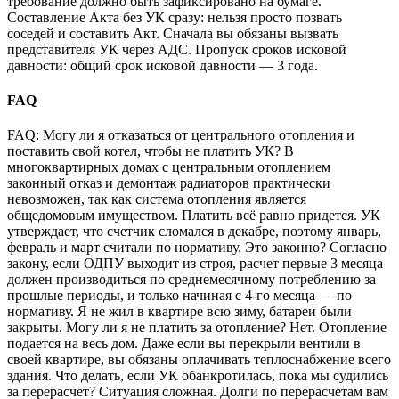
требование должно быть зафиксировано на бумаге.
Составление Акта без УК сразу: нельзя просто позвать
соседей и составить Акт. Сначала вы обязаны вызвать
представителя УК через АДС. Пропуск сроков исковой
давности: общий срок исковой давности — 3 года.
FAQ
FAQ: Могу ли я отказаться от центрального отопления и
поставить свой котел, чтобы не платить УК? В
многоквартирных домах с центральным отоплением
законный отказ и демонтаж радиаторов практически
невозможен, так как система отопления является
общедомовым имуществом. Платить всё равно придется. УК
утверждает, что счетчик сломался в декабре, поэтому январь,
февраль и март считали по нормативу. Это законно? Согласно
закону, если ОДПУ выходит из строя, расчет первые 3 месяца
должен производиться по среднемесячному потреблению за
прошлые периоды, и только начиная с 4-го месяца — по
нормативу. Я не жил в квартире всю зиму, батареи были
закрыты. Могу ли я не платить за отопление? Нет. Отопление
подается на весь дом. Даже если вы перекрыли вентили в
своей квартире, вы обязаны оплачивать теплоснабжение всего
здания. Что делать, если УК обанкротилась, пока мы судились
за перерасчет? Ситуация сложная. Долги по перерасчетам вам