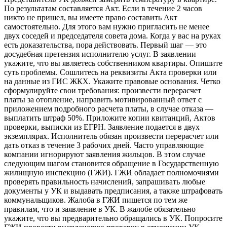
По результатам составляется Акт. Если в течение 2 часов
никто не пришел, вы имеете право составить Акт
самостоятельно. Для этого вам нужно пригласить не менее
двух соседей и председателя совета дома. Когда у вас на руках
есть доказательства, пора действовать. Первый шаг — это
досудебная претензия исполнителю услуг. В заявлении
укажите, что вы являетесь собственником квартиры. Опишите
суть проблемы. Сошлитесь на реквизиты Акта проверки или
на данные из ГИС ЖКХ. Укажите правовые основания. Четко
сформулируйте свои требования: произвести перерасчет
платы за отопление, направить мотивированный ответ с
приложением подробного расчета платы, в случае отказа —
выплатить штраф 50%. Приложите копии квитанций, Актов
проверки, выписки из ЕГРН. Заявление подается в двух
экземплярах. Исполнитель обязан произвести перерасчет или
дать отказ в течение 3 рабочих дней. Часто управляющие
компании игнорируют заявления жильцов. В этом случае
следующим шагом становится обращение в Государственную
жилищную инспекцию (ГЖИ). ГЖИ обладает полномочиями
проверять правильность начислений, запрашивать любые
документы у УК и выдавать предписания, а также штрафовать
коммунальщиков. Жалоба в ГЖИ пишется по тем же
правилам, что и заявление в УК. В жалобе обязательно
укажите, что вы предварительно обращались в УК. Попросите