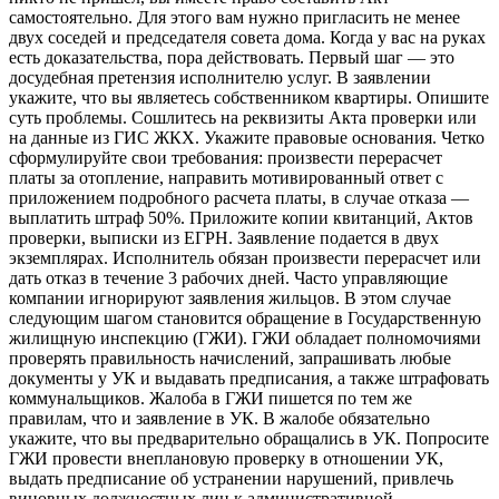
самостоятельно. Для этого вам нужно пригласить не менее
двух соседей и председателя совета дома. Когда у вас на руках
есть доказательства, пора действовать. Первый шаг — это
досудебная претензия исполнителю услуг. В заявлении
укажите, что вы являетесь собственником квартиры. Опишите
суть проблемы. Сошлитесь на реквизиты Акта проверки или
на данные из ГИС ЖКХ. Укажите правовые основания. Четко
сформулируйте свои требования: произвести перерасчет
платы за отопление, направить мотивированный ответ с
приложением подробного расчета платы, в случае отказа —
выплатить штраф 50%. Приложите копии квитанций, Актов
проверки, выписки из ЕГРН. Заявление подается в двух
экземплярах. Исполнитель обязан произвести перерасчет или
дать отказ в течение 3 рабочих дней. Часто управляющие
компании игнорируют заявления жильцов. В этом случае
следующим шагом становится обращение в Государственную
жилищную инспекцию (ГЖИ). ГЖИ обладает полномочиями
проверять правильность начислений, запрашивать любые
документы у УК и выдавать предписания, а также штрафовать
коммунальщиков. Жалоба в ГЖИ пишется по тем же
правилам, что и заявление в УК. В жалобе обязательно
укажите, что вы предварительно обращались в УК. Попросите
ГЖИ провести внеплановую проверку в отношении УК,
выдать предписание об устранении нарушений, привлечь
виновных должностных лиц к административной