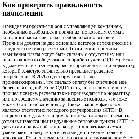
Как проверить правильность
начислений
Прежде чем бросаться в бой с управляющей компанией,
необходимо разобраться в причинах, по которым сумма в
квитанции может оказаться необоснованно высокой.
Причины делятся на две основные категории: технические и
юридические (или расчетные). Технические причины
завышения платы могут быть связаны с отсутствием или
неисправностью общедомового прибора учета (ОДПУ). Если
в доме нет счетчика тепла, расчет производится по нормативу,
который зачастую значительно превышает реальное
потребление. В 2026 году нормативы были
проиндексированы, что сделало оплату без счетчиков еще
более невыгодной. Если ОДПУ есть, но он сломан или не
прошел поверку, расчеты также производятся по нормативу
или по среднему значению за прошлые периоды, что тоже
может быть не в вашу пользу. Также важным фактором
является отсутствие погодного регулирования (ИТП). В
современных домах или домах после капитального ремонта
устанавливаются индивидуальные тепловые пункты (ИТП) с
датчиками наружной температуры. Они автоматически
уменьшают подачу тепла в теплые дни и увеличивают в
морозные. Если система не настроена или сломана, дом будет