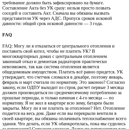
требование должно быть зафиксировано на бумаге.
Составление Акта без УК сразу: нельзя просто позвать
соседей и составить Акт. Сначала вы обязаны вызвать
представителя УК через АДС. Пропуск сроков исковой
давности: общий срок исковой давности — 3 года.
FAQ
FAQ: Могу ли я отказаться от центрального отопления и
поставить свой котел, чтобы не платить УК? В
многоквартирных домах с центральным отоплением
законный отказ и демонтаж радиаторов практически
невозможен, так как система отопления является
общедомовым имуществом. Платить всё равно придется. УК
утверждает, что счетчик сломался в декабре, поэтому январь,
февраль и март считали по нормативу. Это законно? Согласно
закону, если ОДПУ выходит из строя, расчет первые 3 месяца
должен производиться по среднемесячному потреблению за
прошлые периоды, и только начиная с 4-го месяца — по
нормативу. Я не жил в квартире всю зиму, батареи были
закрыты. Могу ли я не платить за отопление? Нет. Отопление
подается на весь дом. Даже если вы перекрыли вентили в
своей квартире, вы обязаны оплачивать теплоснабжение всего
здания. Что делать, если УК обанкротилась, пока мы судились
за перерасчет? Ситуация сложная. Долги по перерасчетам вам