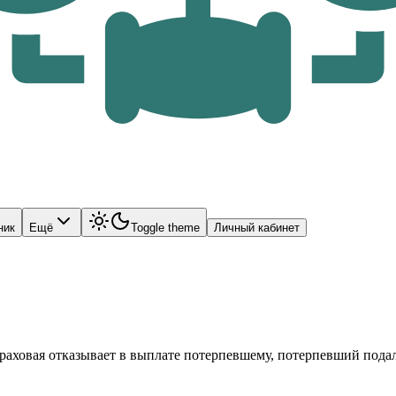
ник
Ещё
Toggle theme
Личный кабинет
траховая отказывает в выплате потерпевшему, потерпевший подал