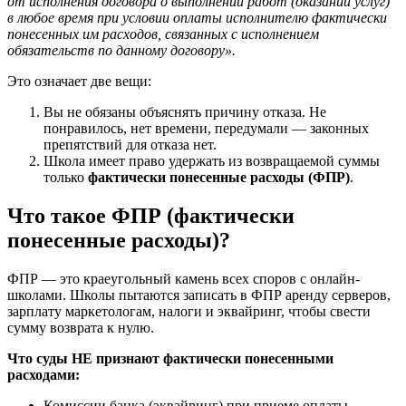
от исполнения договора о выполнении работ (оказании услуг)
в любое время при условии оплаты исполнителю фактически
понесенных им расходов, связанных с исполнением
обязательств по данному договору».
Это означает две вещи:
Вы не обязаны объяснять причину отказа. Не
понравилось, нет времени, передумали — законных
препятствий для отказа нет.
Школа имеет право удержать из возвращаемой суммы
только
фактически понесенные расходы (ФПР)
.
Что такое ФПР (фактически
понесенные расходы)?
ФПР — это краеугольный камень всех споров с онлайн-
школами. Школы пытаются записать в ФПР аренду серверов,
зарплату маркетологам, налоги и эквайринг, чтобы свести
сумму возврата к нулю.
Что суды НЕ признают фактически понесенными
расходами:
Комиссии банка (эквайринг) при приеме оплаты.