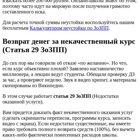
взыскать более 200 000 рублей. Онлайн-школы знают об этом,
поэтому часто идут на мировую после получения грамотно
составленного иска.
Для расчета точной суммы неустойки воспользуйтесь нашим
бесплатным
Калькулятором неустойки по ЗоЗПП
.
Возврат денег за некачественный курс
(Статья 29 ЗоЗПП)
До сих пор мы говорили об отказе «по желанию». Но что,
если курс объективно плохой? Заявлено наставничество
миллионера, а лекции ведут студенты. Обещали проверку ДЗ
за час, а проверяют неделю. Звук в видео хрипит, а материалы
скопированы из Википедии.
В этом случае работает
статья 29 ЗоЗПП
(Недостатки
оказанной услуги).
Вам придется доказать факт некачественного оказания услуг
(сделать скриншоты переписок, программы курса, записать
видео с экрана). Если недостатки существенные, вы имеете
право требовать полного возврата средств (100%), без вычета
каких-либо фактически понесенных расходов школы.