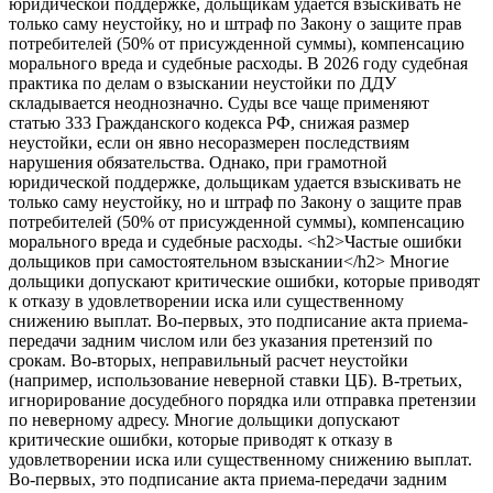
юридической поддержке, дольщикам удается взыскивать не
только саму неустойку, но и штраф по Закону о защите прав
потребителей (50% от присужденной суммы), компенсацию
морального вреда и судебные расходы. В 2026 году судебная
практика по делам о взыскании неустойки по ДДУ
складывается неоднозначно. Суды все чаще применяют
статью 333 Гражданского кодекса РФ, снижая размер
неустойки, если он явно несоразмерен последствиям
нарушения обязательства. Однако, при грамотной
юридической поддержке, дольщикам удается взыскивать не
только саму неустойку, но и штраф по Закону о защите прав
потребителей (50% от присужденной суммы), компенсацию
морального вреда и судебные расходы.
<h2>Частые ошибки
дольщиков при самостоятельном взыскании</h2> Многие
дольщики допускают критические ошибки, которые приводят
к отказу в удовлетворении иска или существенному
снижению выплат. Во-первых, это подписание акта приема-
передачи задним числом или без указания претензий по
срокам. Во-вторых, неправильный расчет неустойки
(например, использование неверной ставки ЦБ). В-третьих,
игнорирование досудебного порядка или отправка претензии
по неверному адресу. Многие дольщики допускают
критические ошибки, которые приводят к отказу в
удовлетворении иска или существенному снижению выплат.
Во-первых, это подписание акта приема-передачи задним