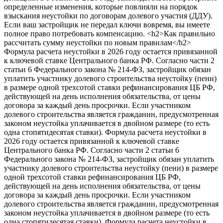
определенные изменения, которые повлияли на порядок
взыскания неустойки по договорам долевого участия (ДДУ).
Если ваш застройщик не передал ключи вовремя, вы имеете
полное право потребовать компенсацию.
<h2>Как правильно рассчитать сумму неустойки по новым правилам</h2> Формула расчета неустойки в 2026 году остается привязанной к ключевой ставке Центрального банка РФ. Согласно части 2 статьи 6 Федерального закона № 214-ФЗ, застройщик обязан уплатить участнику долевого строительства неустойку (пени) в размере одной трехсотой ставки рефинансирования ЦБ РФ, действующей на день исполнения обязательства, от цены договора за каждый день просрочки. Если участником долевого строительства является гражданин, предусмотренная законом неустойка уплачивается в двойном размере (то есть одна стопятидесятая ставки). Формула расчета неустойки в 2026 году остается привязанной к ключевой ставке Центрального банка РФ. Согласно части 2 статьи 6 Федерального закона № 214-ФЗ, застройщик обязан уплатить участнику долевого строительства неустойку (пени) в размере одной трехсотой ставки рефинансирования ЦБ РФ, действующей на день исполнения обязательства, от цены договора за каждый день просрочки. Если участником долевого строительства является гражданин, предусмотренная законом неустойка уплачивается в двойном размере (то есть одна стопятидесятая ставки). Формула расчета неустойки в 2026 году остается привязанной к ключевой ставке Центрального банка РФ. Согласно части 2 статьи 6 Федерального закона № 214-ФЗ, застройщик обязан уплатить участнику долевого строительства неустойку (пени) в размере одной трехсотой ставки рефинансирования ЦБ РФ, действующей на день исполнения обязательства, от цены договора за каждый день просрочки. Если участником долевого строительства является гражданин, предусмотренная законом неустойка уплачивается в двойном размере (то есть одна стопятидесятая ставки). Формула расчета неустойки в 2026 году остается привязанной к ключевой ставке Центрального банка РФ. Согласно части 2 статьи 6 Федерального закона № 214-ФЗ, застройщик обязан уплатить участнику долевого строительства неустойку (пени) в размере одной трехсотой ставки рефинансирования ЦБ РФ, действующей на день исполнения обязательства, от цены договора за каждый день просрочки. Если участником долевого строительства является гражданин, предусмотренная законом неустойка уплачивается в двойном размере (то есть одна стопятидесятая ставки). Формула расчета неустойки в 2026 году остается привязанной к ключевой ставке Центрального банка РФ. Согласно части 2 статьи 6 Федерального закона № 214-ФЗ, застройщик обязан уплатить участнику долевого строительства неустойку (пени) в размере одной трехсотой ставки рефинансирования ЦБ РФ, действующей на день исполнения обязательства, от цены договора за каждый день просрочки. Если участником долевого строительства является гражданин, предусмотренная законом неустойка уплачивается в двойном размере (то есть одна стопятидесятая ставки). Формула расчета неустойки в 2026 году остается привязанной к ключевой ставке Центрального банка РФ. Согласно части 2 статьи 6 Федерального закона № 214-ФЗ, застройщик обязан уплатить участнику долевого строительства неустойку (пени) в размере одной трехсотой ставки рефинансирования ЦБ РФ, действующей на день исполнения обязательства, от цены договора за каждый день просрочки. Если участником долевого строительства является гражданин, предусмотренная законом неустойка уплачивается в двойном размере (то есть одна стопятидесятая ставки). Формула расчета неустойки в 2026 году остается привязанной к ключевой ставке Центрального банка РФ. Согласно части 2 статьи 6 Федерального закона № 214-ФЗ, застройщик обязан уплатить участнику долевого строительства неустойку (пени) в размере одной трехсотой ставки рефинансирования ЦБ РФ, действующей на день исполнения обязательства, от цены договора за каждый день просрочки. Если участником долевого строительства является гражданин, предусмотренная законом неустойка уплачивается в двойном размере (то есть одна стопятидесятая ставки). Формула расчета неустойки в 2026 году остается привязанной к ключевой ставке Центрального банка РФ. Согласно части 2 статьи 6 Федерального закона № 214-ФЗ, застройщик обязан уплатить участнику долевого строительства неустойку (пени) в размере одной трехсотой ставки рефинансирования ЦБ РФ, действующей на день исполнения обязательства, от цены договора за каждый день просрочки. Если участником долевого строительства является гражданин, предусмотренная законом неустойка уплачивается в двойном размере (то есть одна стопятидесятая ставки). Формула расчета неустойки в 2026 году остается привязанной к ключевой ставке Центрального банка РФ. Согласно части 2 статьи 6 Федерального закона № 214-ФЗ, застройщик обязан уплатить участнику долевого строительства неустойку (пени) в размере одной трехсотой ставки рефинансирования ЦБ РФ, действующей на день исполнения обязательства, от цены договора за каждый день просрочки. Если участником долевого строительства является гражданин, предусмотренная законом неустойка уплачивается в двойном размере (то есть одна стопятидесятая ставки). Формула расчета неустойки в 2026 году остается привязанной к ключевой ставке Центрального банка РФ. Согласно части 2 статьи 6 Федерального закона № 214-ФЗ, застройщик обязан уплатить участнику долевого строительства неустойку (пени) в размере одной трехсотой ставки рефинансирования ЦБ РФ, действующей на день исполнения обязательства, от цены договора за каждый день просрочки. Если участником долевого строительства является гражданин, предусмотренная законом неустойка уплачивается в двойном размере (то есть одна стопятидесятая ставки). Формула расчета неустойки в 2026 году остается привязанной к ключевой ставке Центрального банка РФ. Согласно части 2 статьи 6 Федерального закона № 214-ФЗ, застройщик обязан уплатить участнику долевого строительства неустойку (пени) в размере одной трехсотой ставки рефинансирования ЦБ РФ, действующей на день исполнения обязательства, от цены договора за каждый день просрочки. Если участником долевого строительства является гражданин, предусмотренная законом неустойка уплачивается в двойном размере (то есть одна стопятидесятая ставки). Формула расчета неустойки в 2026 году остается привязанной к ключевой ставке Центрального банка РФ. Согласно части 2 статьи 6 Федерального закона № 214-ФЗ, застройщик обязан уплатить участнику долевого строительства неустойку (пени) в размере одной трехсотой ставки рефинансирования ЦБ РФ, действующей на день исполнения обязательства, от цены договора за каждый день просрочки. Если участником долевого строительства является гражданин, предусмотренная законом неустойка уплачивается в двойном размере (то есть одна стопятидесятая ставки). Формула расчета неустойки в 2026 году остается привязанной к ключевой ставке Центрального банка РФ. Согласно части 2 статьи 6 Федерального закона № 214-ФЗ, застройщик обязан уплатить участнику долевого строительства неустойку (пени) в размере одной трехсотой ставки рефинансирования ЦБ РФ, действующей на день исполнения обязательства, от цены договора за каждый день просрочки. Если участником долевого строительства является гражданин, предусмотренная законом неустойка уплачивается в двойном размере (то есть одна стопятидесятая ставки). Формула расчета неустойки в 2026 году остается привязанной к ключевой ставке Центрального банка РФ. Согласно части 2 статьи 6 Федерального закона № 214-ФЗ, застройщик обязан уплатить участнику долевого строительства неустойку (пени) в размере одной трехсотой ставки рефинансирования ЦБ РФ, действующей на день исполнения обязательства, от цены договора за каждый день просрочки. Если участником долевого строительства является гражданин, предусмотренная законом неустойка уплачивается в двойном размере (то есть одна стопятидесятая ставки). Формула расчета неустойки в 2026 году остается привязанной к ключевой ставке Центрального банка РФ. Согласно части 2 статьи 6 Федерального закона № 214-ФЗ, застройщик обязан уплатить участнику долевого строительства неустойку (пени) в размере одной трехсотой ставки рефинансирования ЦБ РФ, действующей на день исполнения обязательства, от цены договора за каждый день просрочки. Если участником долевого строительства является гражданин, предусмотренная законом неустойка уплачивается в двойном размере (то есть одна стопятидесятая ставки). Формула расчета неустойки в 2026 году остается привязанной к ключевой ставке Центрального банка РФ. Согласно части 2 статьи 6 Федерального закона № 214-ФЗ, застройщик обязан уплатить участнику долевого строительства неустойку (пени) в размере одной трехсотой ставки рефинансирования ЦБ РФ, действующей на день исполнения обязательства, от цены договора за каждый день просрочки. Если участником долевого строительства является гражданин, предусмотренная законом неустойка уплачивается в двойном размере (то есть одна стопятидесятая ставки). Формула расчета неустойки в 2026 году остается привязанной к ключевой ставке Центрального банка РФ. Согласно части 2 статьи 6 Федерального закона № 214-ФЗ, застройщик обязан уплатить участнику долевого строительства неустойку (пени) в размере одной трехсотой ставки рефинансирования ЦБ РФ, действующей на день исполнения обязательства, от цены договора за каждый день просрочки. Если участником долевого строительства является гражданин, предусмотренная законом неустойка уплачивается в двойном размере (то есть одна стопятидесятая ставки). Формула расчета неустойки в 2026 году остается привязанной к ключевой ставке Центрального банка РФ. Согласно части 2 статьи 6 Федерального закона № 214-ФЗ, застройщик обязан уплатить участнику долевого строительства неустойку (пени) в размере одной трехсотой ставки рефинансирования ЦБ РФ, действующей на день исполнения обязательства, от цены договора за каждый день просрочки. Если участником долевого строительства является гражданин, предусмотренная законом неустойка уплачивается в двойном размере (то есть одна стопятидесятая ставки). Формула расчета неустойки в 2026 году остается привязанной к ключевой ставке Центрального банка РФ. Согласно части 2 статьи 6 Федерального закона № 214-ФЗ, застройщик обязан уплатить участнику д