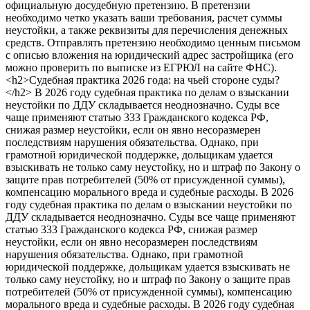
официальную досудебную претензию. В претензии
необходимо четко указать ваши требования, расчет суммы
неустойки, а также реквизиты для перечисления денежных
средств. Отправлять претензию необходимо ценным письмом
с описью вложения на юридический адрес застройщика (его
можно проверить по выписке из ЕГРЮЛ на сайте ФНС).
<h2>Судебная практика 2026 года: на чьей стороне суды?
</h2> В 2026 году судебная практика по делам о взыскании
неустойки по ДДУ складывается неоднозначно. Суды все
чаще применяют статью 333 Гражданского кодекса РФ,
снижая размер неустойки, если он явно несоразмерен
последствиям нарушения обязательства. Однако, при
грамотной юридической поддержке, дольщикам удается
взыскивать не только саму неустойку, но и штраф по Закону о
защите прав потребителей (50% от присужденной суммы),
компенсацию морального вреда и судебные расходы. В 2026
году судебная практика по делам о взыскании неустойки по
ДДУ складывается неоднозначно. Суды все чаще применяют
статью 333 Гражданского кодекса РФ, снижая размер
неустойки, если он явно несоразмерен последствиям
нарушения обязательства. Однако, при грамотной
юридической поддержке, дольщикам удается взыскивать не
только саму неустойку, но и штраф по Закону о защите прав
потребителей (50% от присужденной суммы), компенсацию
морального вреда и судебные расходы. В 2026 году судебная