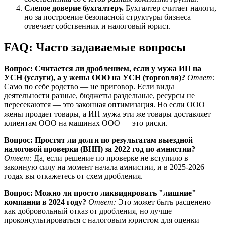
Слепое доверие бухгалтеру.
Бухгалтер считает налоги,
но за построение безопасной структуры бизнеса
отвечает собственник и налоговый юрист.
FAQ: Часто задаваемые вопросы
Вопрос: Считается ли дроблением, если у мужа ИП на
УСН (услуги), а у жены ООО на УСН (торговля)?
Ответ:
Само по себе родство — не приговор. Если виды
деятельности разные, бюджеты раздельные, ресурсы не
пересекаются — это законная оптимизация. Но если ООО
жены продает товары, а ИП мужа эти же товары доставляет
клиентам ООО на машинах ООО — это риски.
Вопрос: Простят ли долги по результатам выездной
налоговой проверки (ВНП) за 2022 год по амнистии?
Ответ:
Да, если решение по проверке не вступило в
законную силу на момент начала амнистии, и в 2025-2026
годах вы откажетесь от схем дробления.
Вопрос: Можно ли просто ликвидировать "лишние"
компании в 2024 году?
Ответ:
Это может быть расценено
как добровольный отказ от дробления, но лучше
проконсультироваться с налоговым юристом для оценки