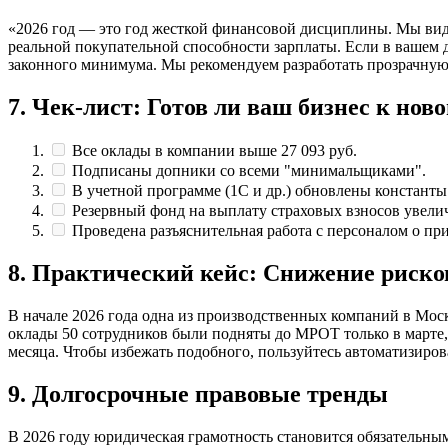
«2026 год — это год жесткой финансовой дисциплины. Мы види
реальной покупательной способности зарплаты. Если в вашем 
законного минимума. Мы рекомендуем разработать прозрачную 
7. Чек-лист: Готов ли ваш бизнес к но
Все оклады в компании выше 27 093 руб.
Подписаны допники со всеми "минимальщиками".
В учетной программе (1С и др.) обновлены констант
Резервный фонд на выплату страховых взносов увели
Проведена разъяснительная работа с персоналом о пр
8. Практический кейс: Снижение риско
В начале 2026 года одна из производственных компаний в Моск
оклады 50 сотрудников были подняты до МРОТ только в марте, х
месяца. Чтобы избежать подобного, пользуйтесь автоматизиро
9. Долгосрочные правовые тренды
В 2026 году юридическая грамотность становится обязательны