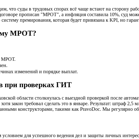
м, что суды в трудовых спорах всё чаще встают на сторону раб
договоре прописан "МРОТ", а инфляция составила 10%, суд мож
систему премирования, которая будет привязана к KPI, но гар
вому МРОТ?
ы МРОТ.
чен.
ичинах изменений и порядке выплат.
в при проверках ГИТ
овской области столкнулась с выездной проверкой после автома
отя закон требовал сделать это в январе. Результат: штраф 2,5
ванными конструкторами, такими как PravoDoc. Мы регулярно о
м условием для успешного ведения дел и защиты личных интере