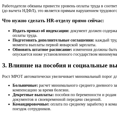
Работодатели обязаны привести уровень оплаты труда в соотве
(до вычета НДФЛ), это является прямым нарушением трудового
Что нужно сделать HR-отделу прямо сейчас:
Издать приказ об индексации:
документ должен содержат
оплаты труда.
Подготовить дополнительные соглашения:
каждый труд
момента выплаты первой январской зарплаты.
Обновить штатное расписание:
изменения должны быть 
опускается ниже установленного государством минимума
3. Влияние на пособия и социальные в
Рост МРОТ автоматически увеличивает минимальный порог д
Больничные:
расчет минимального среднего дневного зар
компенсацию за время болезни.
Декретные выплаты:
пособия по беременности и родам 
документов и своевременной передачи сведений.
Командировочные:
оплата по среднему заработку в ко
поездок сотрудников.