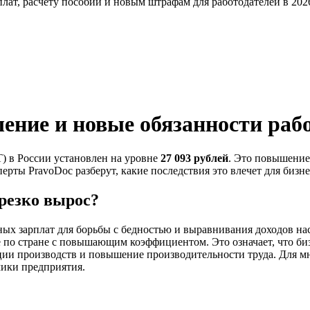
ат, расчету пособий и новым штрафам для работодателей в 2026
ние и новые обязанности раб
) в России установлен на уровне
27 093 рублей
. Это повышение
ерты PravoDoc разберут, какие последствия это влечет для бизн
резко вырос?
ых зарплат для борьбы с бедностью и выравнивания доходов на
те по стране с повышающим коэффициентом. Это означает, что б
ии производств и повышение производительности труда. Для мно
мики предприятия.