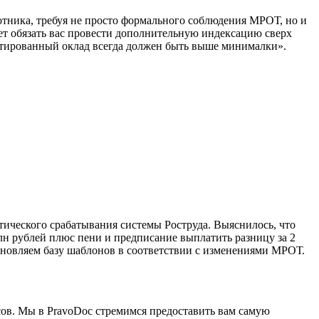
отника, требуя не просто формального соблюдения МРОТ, но и
ет обязать вас провести дополнительную индексацию сверх
антированный оклад всегда должен быть выше минималки».
тического срабатывания системы Роструда. Выяснилось, что
 млн рублей плюс пени и предписание выплатить разницу за 2
бновляем базу шаблонов в соответствии с изменениями МРОТ.
сов. Мы в PravoDoc стремимся предоставить вам самую