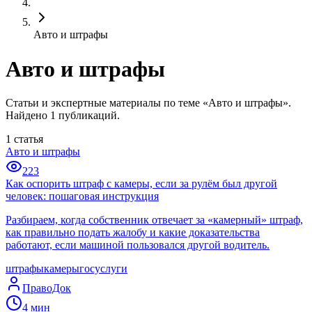
Авто и штрафы
Авто и штрафы
Статьи и экспертные материалы по теме «Авто и штрафы».
Найдено 1 публикаций.
1
статья
Авто и штрафы
223
Как оспорить штраф с камеры, если за рулём был другой
человек: пошаговая инструкция
Разбираем, когда собственник отвечает за «камерный» штраф,
как правильно подать жалобу и какие доказательства
работают, если машиной пользовался другой водитель.
штрафы
камеры
госуслуги
ПравоДок
4
мин