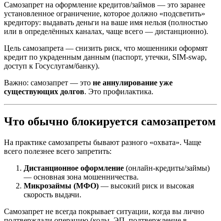
Самозапрет на оформление кредитов/займов — это заранее
установленное ограничение, которое должно «подсветить»
кредитору: выдавать деньги на ваше имя нельзя (полностью
или в определённых каналах, чаще всего — дистанционно).
Цель самозапрета — снизить риск, что мошенники оформят
кредит по украденным данным (паспорт, утечки, SIM‑swap,
доступ к Госуслугам/банку).
Важно: самозапрет — это
не аннулирование уже
существующих долгов
. Это профилактика.
Что обычно блокируется самозапретом
На практике самозапреты бывают разного «охвата». Чаще
всего полезнее всего запретить:
Дистанционное оформление
(онлайн‑кредиты/займы)
— основная зона мошенничества.
Микрозаймы (МФО)
— высокий риск и высокая
скорость выдачи.
Самозапрет не всегда покрывает ситуации, когда вы лично
подтверждали операцию (коды, ЭП, подтверждение в