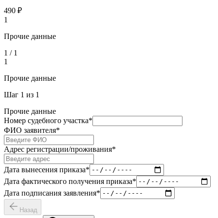
490
₽
1
Прочие данные
1
/
1
1
Прочие данные
Шаг
1
из
1
Прочие данные
Номер судебного участка
*
ФИО заявителя
*
Адрес регистрации/проживания
*
Дата вынесения приказа
*
Дата фактического получения приказа
*
Дата подписания заявления
*
Назад