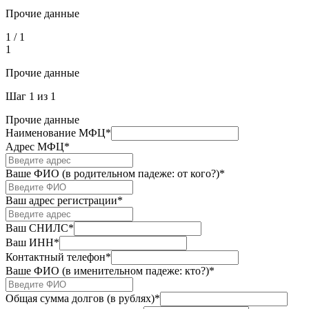
Прочие данные
1
/
1
1
Прочие данные
Шаг
1
из
1
Прочие данные
Наименование МФЦ
*
Адрес МФЦ
*
Ваше ФИО (в родительном падеже: от кого?)
*
Ваш адрес регистрации
*
Ваш СНИЛС
*
Ваш ИНН
*
Контактный телефон
*
Ваше ФИО (в именительном падеже: кто?)
*
Общая сумма долгов (в рублях)
*