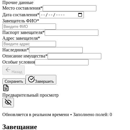
Прочие данные
Место составления
*
Дата составления
*
Завещатель ФИО
*
Паспорт завещателя
*
Адрес завещателя
*
Наследники
*
Описание имущества
*
Особые условия
Назад
Сохранить
Завершить
Предварительный просмотр
Обновляется в реальном времени • Заполнено полей:
0
Завещание