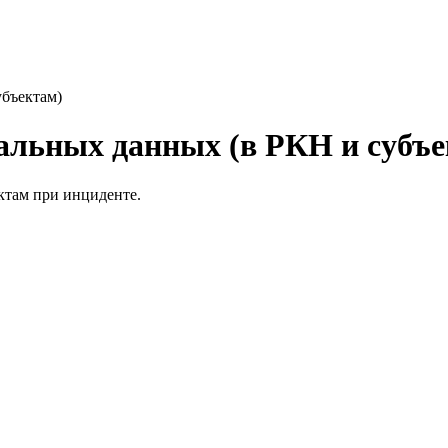
убъектам)
нальных данных (в РКН и субъ
ктам при инциденте.