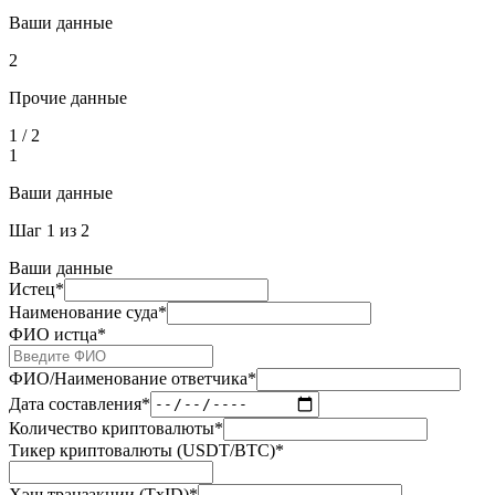
Ваши данные
2
Прочие данные
1
/
2
1
Ваши данные
Шаг
1
из
2
Ваши данные
Истец
*
Наименование суда
*
ФИО истца
*
ФИО/Наименование ответчика
*
Дата составления
*
Количество криптовалюты
*
Тикер криптовалюты (USDT/BTC)
*
Хэш транзакции (TxID)
*