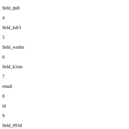
field_tjn8
4
field_kdr3
5
field_wmbu
6
field_k1ms
7
email
8
id
9
field_093d