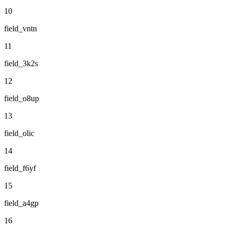
10
field_vntn
11
field_3k2s
12
field_o8up
13
field_olic
14
field_f6yf
15
field_a4gp
16