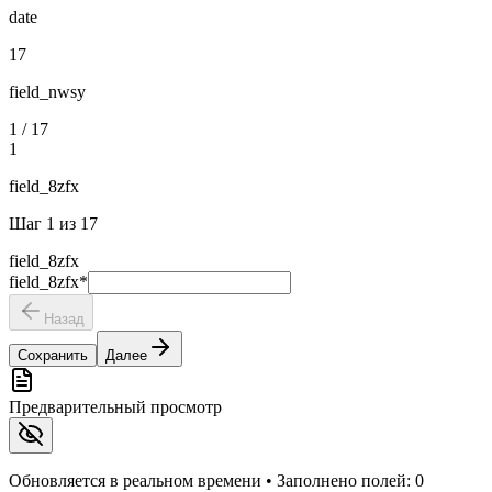
date
17
field_nwsy
1
/
17
1
field_8zfx
Шаг
1
из
17
field_8zfx
field_8zfx
*
Назад
Сохранить
Далее
Предварительный просмотр
Обновляется в реальном времени • Заполнено полей:
0