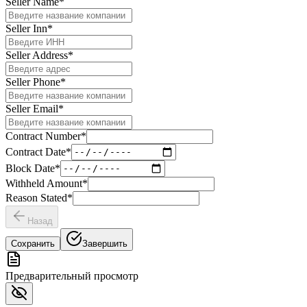
Seller Name
*
Seller Inn
*
Seller Address
*
Seller Phone
*
Seller Email
*
Contract Number
*
Contract Date
*
Block Date
*
Withheld Amount
*
Reason Stated
*
Назад
Сохранить
Завершить
Предварительный просмотр