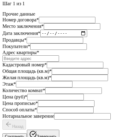
Шаг
1
из
1
Прочие данные
Номер договора
*
Место заключения
*
Дата заключения
*
Продавцы
*
Покупатели
*
Адрес квартиры
*
Кадастровый номер
*
Общая площадь (кв.м)
*
Жилая площадь (кв.м)
*
Этаж
*
Количество комнат
*
Цена (руб)
*
Цена прописью
*
Способ оплаты
*
Нотариальное заверение
Назад
Сохранить
Завершить