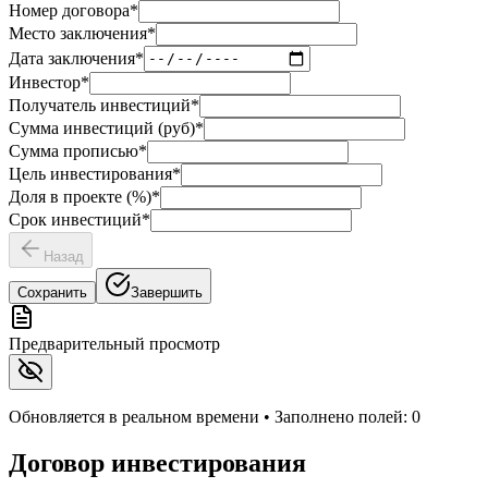
Номер договора
*
Место заключения
*
Дата заключения
*
Инвестор
*
Получатель инвестиций
*
Сумма инвестиций (руб)
*
Сумма прописью
*
Цель инвестирования
*
Доля в проекте (%)
*
Срок инвестиций
*
Назад
Сохранить
Завершить
Предварительный просмотр
Обновляется в реальном времени • Заполнено полей:
0
Договор инвестирования